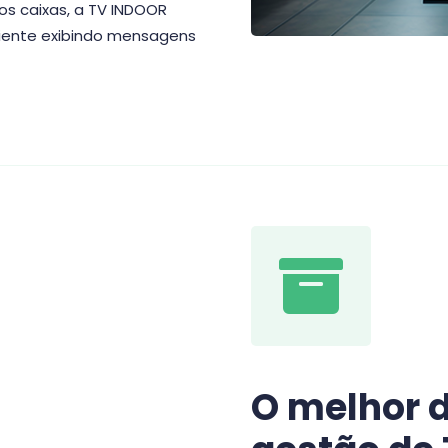
s caixas, a TV INDOOR
liente exibindo mensagens
O melhor 